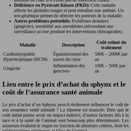
Déficience en Pyruvate Kinase (PKD):
Cette maladie
affecte les globules rouges et peut entraîner une anémie. Un
test génétique permet de détecter les porteurs de la maladie.
Autres problèmes potentiels:
Problèmes dentaires
(gingivite), sensibilité aux anesthésies (nécessitant une
surveillance accrue pendant les interventions chirurgicales).
Coût estimé du
Maladie
Description
traitement
Cardiomyopathie
Épaississement des
500€ – 2000€ par
Hypertrophique (HCM)
parois du cœur
an
Inflammation des
100€ – 500€ par
Gingivite
gencives
an
Lien entre le prix d’achat du sphynx et le
coût de l’assurance santé animale
Le prix d’achat d’un Sphynx peut-il réellement influencer le coût de
son assurance santé animale ? La réponse est nuancée. Bien que le
coût initial puisse avoir un impact indirect, d’autres facteurs liés à la
race et à la santé de l’animal sont beaucoup plus déterminants. Les
assureurs évaluent le risque en fonction de plusieurs critères, dont les
prédispositions génétiques et l’âge de l’animal.