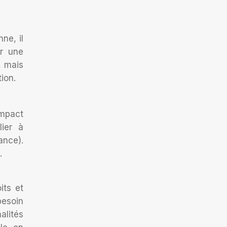
ne, il
ir une
, mais
ion.
impact
lier à
ance).
.
its et
besoin
alités