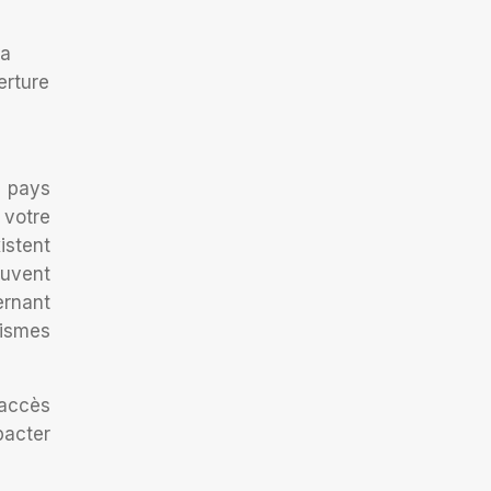
la
erture
s pays
 votre
istent
euvent
ernant
ismes
’accès
pacter