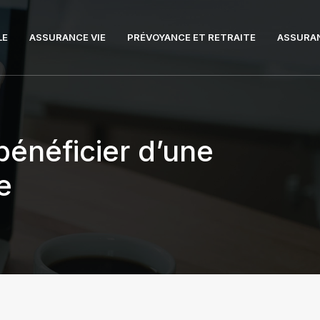
LE
ASSURANCE VIE
PRÉVOYANCE ET RETRAITE
ASSURAN
bénéficier d’une
e