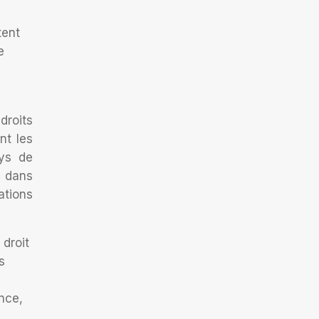
tent
e
droits
nt les
ays de
e dans
ations
 droit
s
ence,