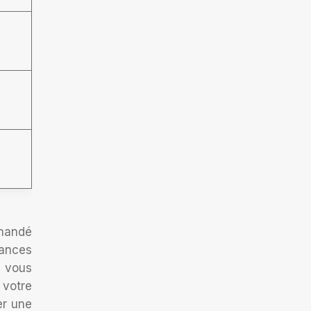
mmandé
ances
, vous
 votre
er une