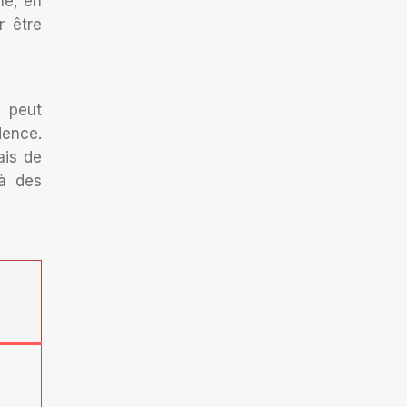
le, en
r être
, peut
dence.
ais de
 à des